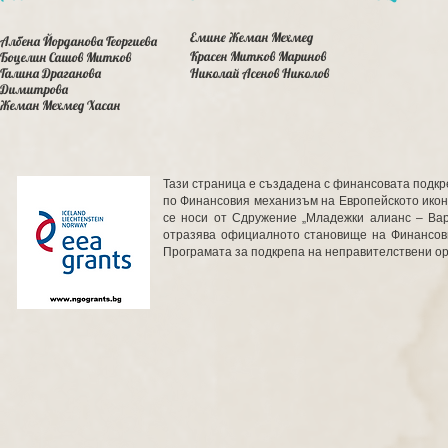
Емине Жеман Мехмед
Албена Йорданова Георгиева
Красен Митков Маринов
Боцелин Сашов Митков
Галина Драганова
Николай Асенов Николов
Димитрова
Жеман Мехмед Хасан
Тази страница е създадена с финансовата подкр
по Финансовия механизъм на Европейското икон
се носи от Сдружение „Младежки алианс – Вар
отразява официалното становище на Финансов
Програмата за подкрепа на неправителствени ор
© 201