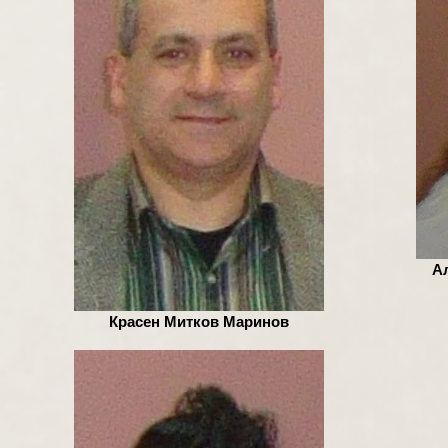
А
Красен Митков Маринов