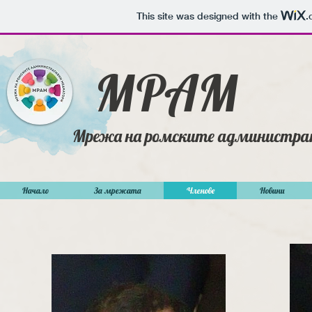
This site was designed with the
.
МРАМ
Мрежа на ромските администра
Начало
За мрежата
Членове
Новини