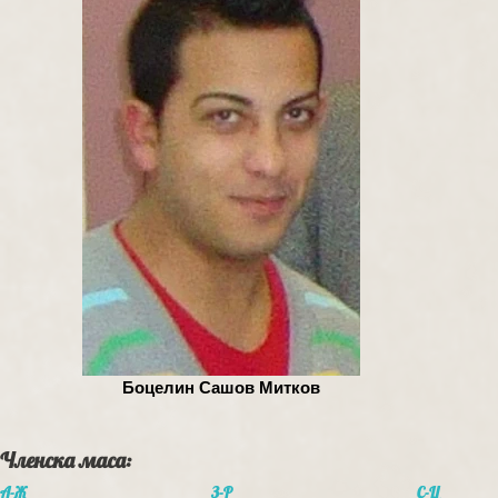
Боцелин Сашов Митков
Членска маса:
A-Ж
З-Р
С-Ц