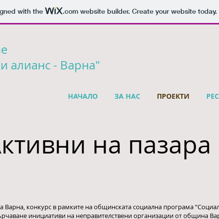
igned with the
.com
website builder. Create your website today.
ие
и алианс - Варна"
НАЧАЛО
ЗА НАС
ПРОЕКТИ
РЕ
Активни на пазара
Варна, конкурс в рамките на общинската социална програма “Социал
ърчаване инициативи на неправителствени организации от oбщина Ва