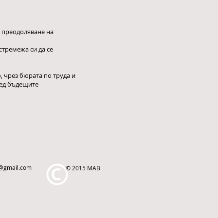
л преодоляване на
стремежа си да се
 чрез бюрата по труда и
ред бъдещите
a@gmail.com
© 2015 МАВ