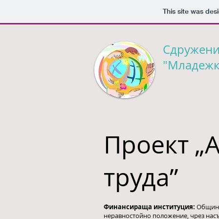
This site was des
Сдружен
"Младежк
Проект „
труда”
Финансираща институция:
Община 
неравностойно положение, чрез нас