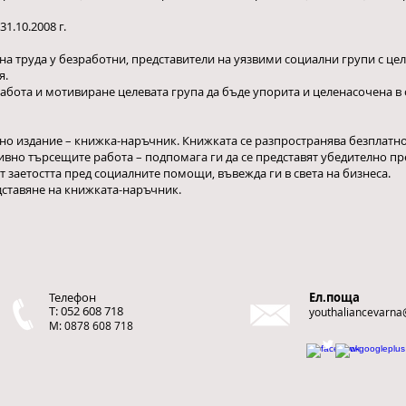
31.10.2008 г.
на труда у безработни, представители на уязвими социални групи с це
я.
бота и мотивиране целевата група да бъде упорита и целенасочена в 
но издание – книжка-наръчник. Книжката се разпространява безплатно,
вно търсещите работа – подпомага ги да се представят убедително п
т заетостта пред социалните помощи, въвежда ги в света на бизнеса.
дставяне на книжката-наръчник.
Телефон
Ел.поща
T: 052 608 718
youthaliancevarn
М: 0878 608 718