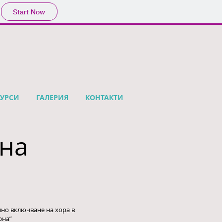
Start Now
СУРСИ
ГАЛЕРИЯ
КОНТАКТИ
 на
но включване на хора в
рна”