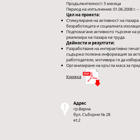
Продължителност: 5 месеца
Период на изпълнение: 01.06.2008 г. – 
Цел на проекта:
Стимулиране на активност на пазара 
безработицата и социалната изолаци
Подпомагане активното търсене на ра
реализира на пазара на труда.
Дейности и резултати:
Разработване на интерактивно печат
съдържа полезна информация за акти
работодатели, мотивира ги да избера
Организиране на кръгла маса за пре
Книжка
Адрес
гр.Варна
бул. Съборни № 28
ет.2